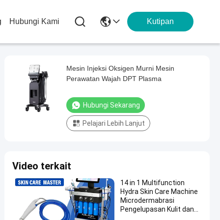
g
Hubungi Kami
Kutipan
Mesin Injeksi Oksigen Murni Mesin
Perawatan Wajah DPT Plasma
Hubungi Sekarang
Pelajari Lebih Lanjut
Video terkait
14 in 1 Multifunction
Hydra Skin Care Machine
Microdermabrasi
Pengelupasan Kulit dan
Pengelupasan Kulit Air