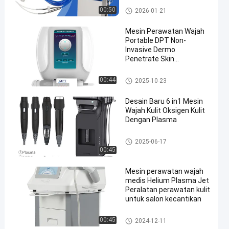
untuk Pembersihan Kulit
mesin hidrodermabrasi
00:50
2026-01-21
yang mendalam dan
Nutrisi
Mesin Perawatan Wajah
Portable DPT Non-
Invasive Dermo
Penetrate Skin
Rejuvenation Device
Mesin perawatan wajah
00:44
2025-10-23
Desain Baru 6 in1 Mesin
Wajah Kulit Oksigen Kulit
Dengan Plasma
Mesin perawatan wajah
2025-06-17
00:45
Mesin perawatan wajah
medis Helium Plasma Jet
Peralatan perawatan kulit
untuk salon kecantikan
Mesin perawatan wajah
00:45
2024-12-11