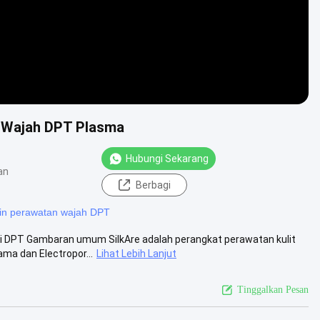
n Wajah DPT Plasma
Hubungi Sekarang
an
Berbagi
in perawatan wajah DPT
i DPT Gambaran umum SilkAre adalah perangkat perawatan kulit
ma dan Electropor...
Lihat Lebih Lanjut
Tinggalkan Pesan